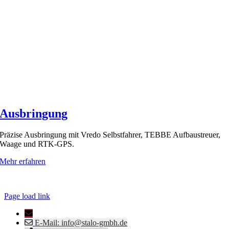
Ausbringung
Präzise Ausbringung mit Vredo Selbstfahrer, TEBBE Aufbaustreuer,
Waage und RTK-GPS.
Mehr erfahren
©
2026 | Stalo GmbH |
Spack! Medien – Webdesign
Page load link
E-Mail: info@stalo-gmbh.de