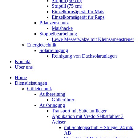
Striptill (30 cm)
Striptill (75 cm)
Einzelkornsägerät für Mais
Einzelkornsägerät für Raps
Pflanzenschutz
Maishacke
Stoppelbearbeitung
Lewe Messerwalze mit Kleinsamenstreuer
Energietechnik
Solarreinigung
Reinigung von Dachsolaranlagen
Kontakt
Über uns
Home
Dienstleistungen
Gülletechnik
Aufbereitung
Güllerührer
Ausbringung
Transport mit Sattelauflieger
Applikation mit Vredo Selbstfahrer 3
Achser
mit Schleppschuh + Striegel 24 mtr.
AB