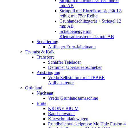
Stripptill mit Mulchsämaschine 6
mtr. AB
Stripptill mit Einzelkornsägerät 12-
reihig mit 75er Reihe
Grünlandschlitzgerät + Striegel 12
mtr. AB
Scheibenegge mit
Kleinsamenstreuer 12 mtr. AB
Separierung
Auflieger Euro-Jabelmann
Festmist & Kalk
Transport
Schäffer Telelader
Demmler Überladeabschieber
Ausbringung
Vredo Selbstfahrer mit TEBBE
Aufbaustreuer
Grünland
Nachsaat
Vredo Grünlandsämaschine
Ernte
KRONE BIG M
Bandschwader
Kurzschnittladewagen
Rundballenwickelpresse Mc Hale Fusion 4