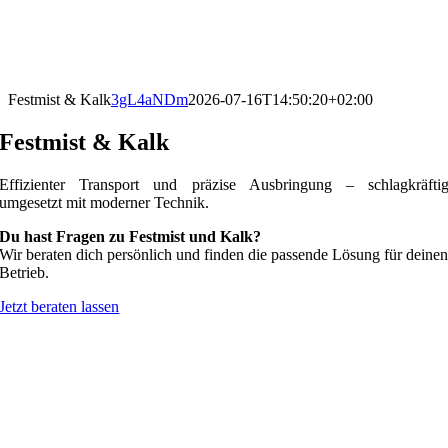
Festmist & Kalk
3gL4aNDm
2026-07-16T14:50:20+02:00
Festmist & Kalk
Effizienter Transport und präzise Ausbringung – schlagkräfti
umgesetzt mit moderner Technik.
Du hast Fragen zu Festmist und Kalk?
Wir beraten dich persönlich und finden die passende Lösung für deine
Betrieb.
Jetzt beraten lassen