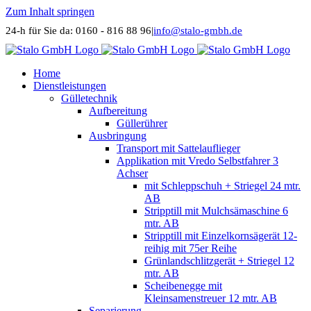
Zum Inhalt springen
24-h für Sie da: 0160 - 816 88 96
|
info@stalo-gmbh.de
Home
Dienstleistungen
Gülletechnik
Aufbereitung
Güllerührer
Ausbringung
Transport mit Sattelauflieger
Applikation mit Vredo Selbstfahrer 3
Achser
mit Schleppschuh + Striegel 24 mtr.
AB
Stripptill mit Mulchsämaschine 6
mtr. AB
Stripptill mit Einzelkornsägerät 12-
reihig mit 75er Reihe
Grünlandschlitzgerät + Striegel 12
mtr. AB
Scheibenegge mit
Kleinsamenstreuer 12 mtr. AB
Separierung