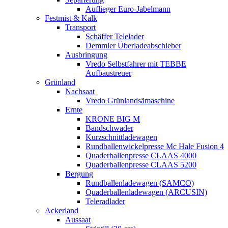
Auflieger Euro-Jabelmann
Festmist & Kalk
Transport
Schäffer Telelader
Demmler Überladeabschieber
Ausbringung
Vredo Selbstfahrer mit TEBBE
Aufbaustreuer
Grünland
Nachsaat
Vredo Grünlandsämaschine
Ernte
KRONE BIG M
Bandschwader
Kurzschnittladewagen
Rundballenwickelpresse Mc Hale Fusion 4
Quaderballenpresse CLAAS 4000
Quaderballenpresse CLAAS 5200
Bergung
Rundballenladewagen (SAMCO)
Quaderballenladewagen (ARCUSIN)
Teleradlader
Ackerland
Aussaat