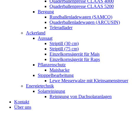
Quaderballenpresse CLAAS 4000
Quaderballenpresse CLAAS 5200
Bergung
Rundballenladewagen (SAMCO)
Quaderballenladewagen (ARCUSIN)
Teleradlader
Ackerland
Aussaat
Striptill (30 cm)
Striptill (75 cm)
Einzelkornsägerät für Mais
Einzelkornsägerät für Raps
Pflanzenschutz
Maishacke
Stoppelbearbeitung
Lewe Messerwalze mit Kleinsamenstreuer
Energietechnik
Solarreinigung
Reinigung von Dachsolaranlagen
Kontakt
Über uns