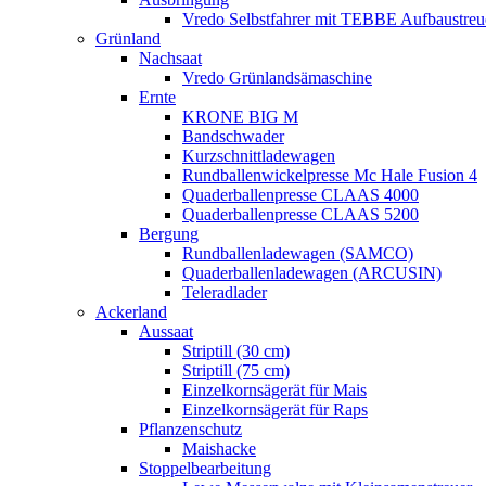
Vredo Selbstfahrer mit TEBBE Aufbaustreu
Grünland
Nachsaat
Vredo Grünlandsämaschine
Ernte
KRONE BIG M
Bandschwader
Kurzschnittladewagen
Rundballenwickelpresse Mc Hale Fusion 4
Quaderballenpresse CLAAS 4000
Quaderballenpresse CLAAS 5200
Bergung
Rundballenladewagen (SAMCO)
Quaderballenladewagen (ARCUSIN)
Teleradlader
Ackerland
Aussaat
Striptill (30 cm)
Striptill (75 cm)
Einzelkornsägerät für Mais
Einzelkornsägerät für Raps
Pflanzenschutz
Maishacke
Stoppelbearbeitung