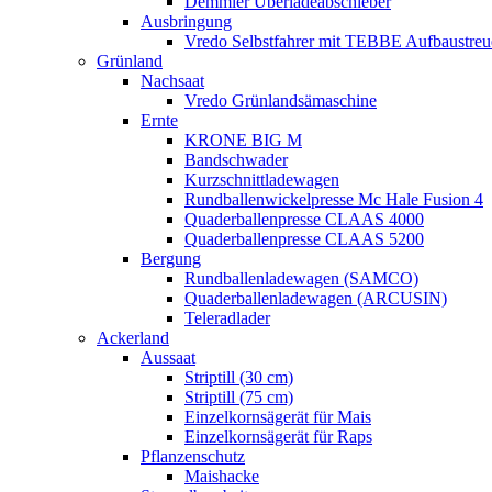
Demmler Überladeabschieber
Ausbringung
Vredo Selbstfahrer mit TEBBE Aufbaustreu
Grünland
Nachsaat
Vredo Grünlandsämaschine
Ernte
KRONE BIG M
Bandschwader
Kurzschnittladewagen
Rundballenwickelpresse Mc Hale Fusion 4
Quaderballenpresse CLAAS 4000
Quaderballenpresse CLAAS 5200
Bergung
Rundballenladewagen (SAMCO)
Quaderballenladewagen (ARCUSIN)
Teleradlader
Ackerland
Aussaat
Striptill (30 cm)
Striptill (75 cm)
Einzelkornsägerät für Mais
Einzelkornsägerät für Raps
Pflanzenschutz
Maishacke