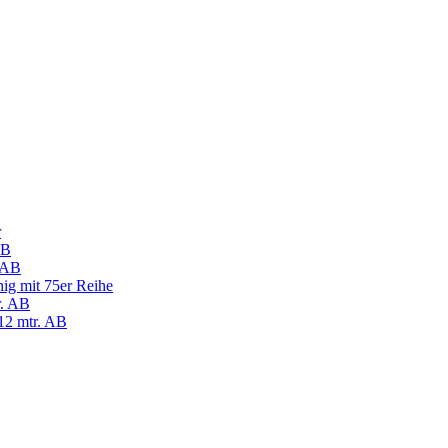
r
AB
. AB
ihig mit 75er Reihe
r. AB
12 mtr. AB