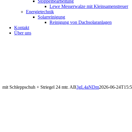
Stoppelbearbeitung
Lewe Messerwalze mit Kleinsamenstreuer
Energietechnik
Solarreinigung
Reinigung von Dachsolaranlagen
Kontakt
Über uns
mit Schleppschuh + Striegel 24 mtr. AB
3gL4aNDm
2026-06-24T15:5