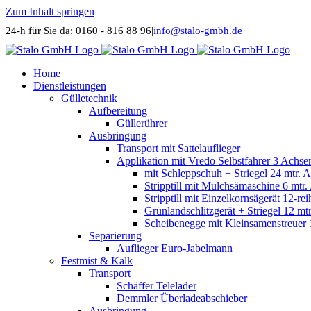
Zum Inhalt springen
24-h für Sie da: 0160 - 816 88 96
|
info@stalo-gmbh.de
Home
Dienstleistungen
Gülletechnik
Aufbereitung
Güllerührer
Ausbringung
Transport mit Sattelauflieger
Applikation mit Vredo Selbstfahrer 3 Achse
mit Schleppschuh + Striegel 24 mtr. 
Stripptill mit Mulchsämaschine 6 mtr
Stripptill mit Einzelkornsägerät 12-re
Grünlandschlitzgerät + Striegel 12 mt
Scheibenegge mit Kleinsamenstreuer 
Separierung
Auflieger Euro-Jabelmann
Festmist & Kalk
Transport
Schäffer Telelader
Demmler Überladeabschieber
Ausbringung