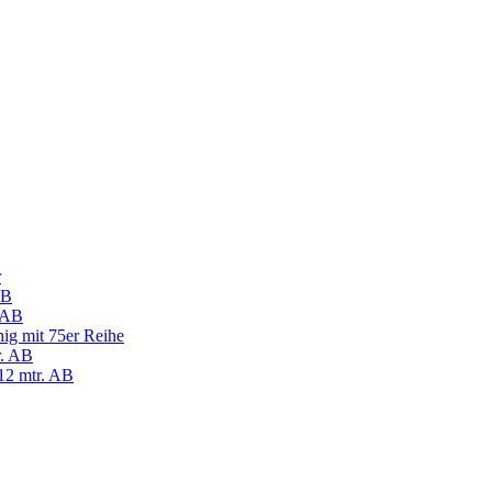
r
AB
. AB
ihig mit 75er Reihe
r. AB
12 mtr. AB