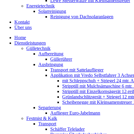
Lewe Messerwalze mit Kleinsamenstreuer
Energietechnik
Solarreinigung
Reinigung von Dachsolaranlagen
Kontakt
Über uns
Home
Dienstleistungen
Gülletechnik
Aufbereitung
Güllerührer
Ausbringung
Transport mit Sattelauflieger
Applikation mit Vredo Selbstfahrer 3 Achse
mit Schleppschuh + Striegel 24 mtr. 
Stripptill mit Mulchsämaschine 6 mtr
Stripptill mit Einzelkornsägerät 12-re
Grünlandschlitzgerät + Striegel 12 mt
Scheibenegge mit Kleinsamenstreuer 
Separierung
Auflieger Euro-Jabelmann
Festmist & Kalk
Transport
Schäffer Telelader